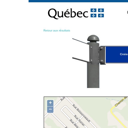
Passer
au
contenu
Retour aux résultats
Crois
+
−