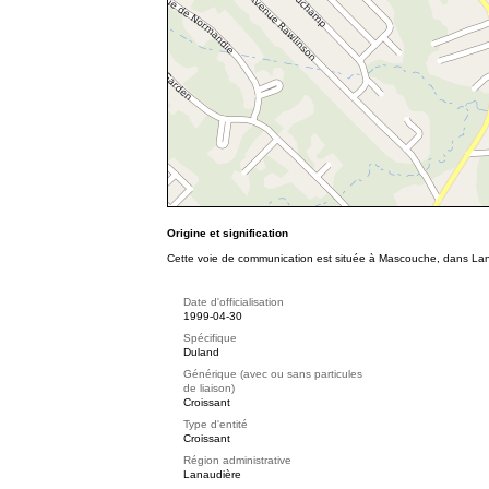
Origine et signification
Cette voie de communication est située à Mascouche, dans Lana
Date d'officialisation
1999-04-30
Spécifique
Duland
Générique (avec ou sans particules
de liaison)
Croissant
Type d'entité
Croissant
Région administrative
Lanaudière