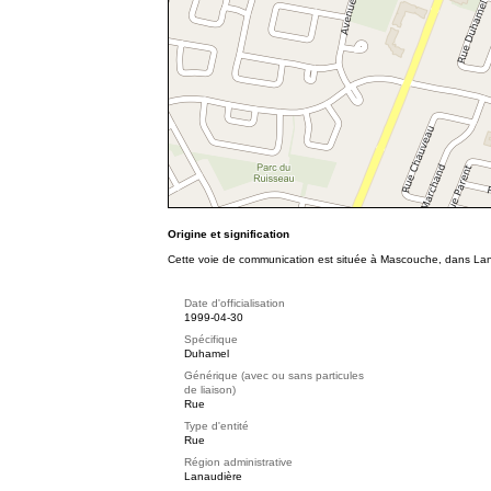
Origine et signification
Cette voie de communication est située à Mascouche, dans Lana
Date d'officialisation
1999-04-30
Spécifique
Duhamel
Générique (avec ou sans particules
de liaison)
Rue
Type d'entité
Rue
Région administrative
Lanaudière