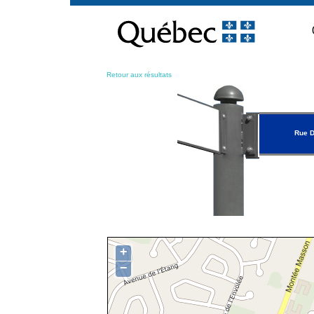
Passer
au
contenu
Retour aux résultats
Rue 
+
−