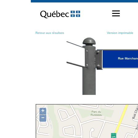
Passer
au
contenu
Retour aux résultats
Version imprimable
Rue Marchan
+
−