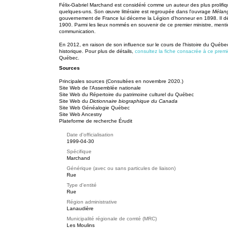
Félix-Gabriel Marchand est considéré comme un auteur des plus prolifiqu
quelques-uns. Son œuvre littéraire est regroupée dans l'ouvrage
Mélange
gouvernement de France lui décerne la Légion d'honneur en 1898. Il déc
1900. Parmi les lieux nommés en souvenir de ce premier ministre, ment
communication.
En 2012, en raison de son influence sur le cours de l'histoire du Québ
historique. Pour plus de détails,
consultez la fiche consacrée à ce premi
Québec.
Sources
Principales sources (Consultées en novembre 2020.)
Site Web de l'Assemblée nationale
Site Web du Répertoire du patrimoine culturel du Québec
Site Web du
Dictionnaire biographique du Canada
Site Web Généalogie Québec
Site Web Ancestry
Plateforme de recherche Érudit
Date d'officialisation
1999-04-30
Spécifique
Marchand
Générique (avec ou sans particules de liaison)
Rue
Type d'entité
Rue
Région administrative
Lanaudière
Municipalité régionale de comté (MRC)
Les Moulins