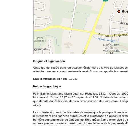
Rue
Origine et signification
Cette rue est située dans un quartier résidentiel de la ville de Mascou
orientée dans un axe nord-est–sud-ouest. Son nom rappelle le souvenir
Date d'attribution du nom : 1994.
Notice biographique
Félix-Gabriel Marchand (Saint-Jean-sur-Richelieu, 1832 – Québec, 1900)
fonctions du 24 mai 1897 au 25 septembre 1900. Notaire de formation, il
que député du Parti libéral dans la circonscription de Saint-Jean. Il s
1897.
Le contexte économique favorable de même que la politique financière
redressement des finances publiques et la croissance de plusieurs secte
frontière septentrionale du Québec est fixée grâce à une extension du t
années plus tard, cette expansion englobera le reste de la péninsule d