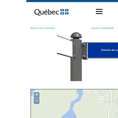
Passer
au
contenu
Retour aux résultats
Version imprimable
Chemin du La
+
−