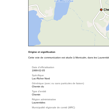
Che
Origine et signification
Cette voie de communication est située à Montcalm, dans les Laurentide
Date d'officialisation
1999-02-05
Spécifique
Lac-Richer Nord
Générique (avec ou sans particules de liaison)
Chemin du
Type d'entité
Chemin
Région administrative
Laurentides
Municipalité régionale de comté (MRC)