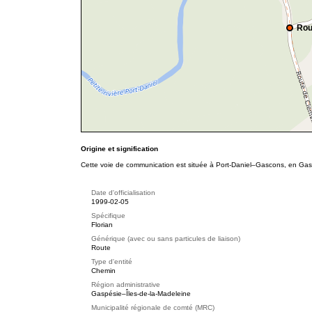
Rou
Origine et signification
Cette voie de communication est située à Port-Daniel–Gascons, en Gas
Date d'officialisation
1999-02-05
Spécifique
Florian
Générique (avec ou sans particules de liaison)
Route
Type d'entité
Chemin
Région administrative
Gaspésie–Îles-de-la-Madeleine
Municipalité régionale de comté (MRC)