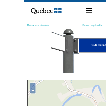
Passer
au
contenu
Retour aux résultats
Version imprimable
Route Florian
+
−