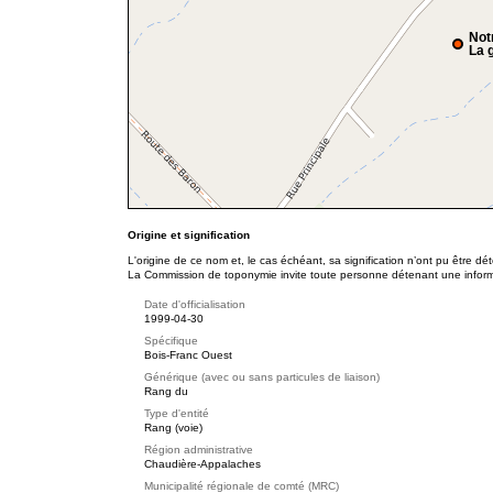
Not
La g
Origine et signification
L'origine de ce nom et, le cas échéant, sa signification n’ont pu être d
La Commission de toponymie invite toute personne détenant une informat
Date d'officialisation
1999-04-30
Spécifique
Bois-Franc Ouest
Générique (avec ou sans particules de liaison)
Rang du
Type d'entité
Rang (voie)
Région administrative
Chaudière-Appalaches
Municipalité régionale de comté (MRC)