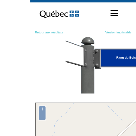
Passer
au
contenu
Retour aux résultats
Version imprimable
Rang du Bois
+
−