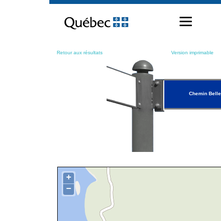
Passer
au
contenu
Retour aux résultats
Version imprimable
Chemin Bell
+
−