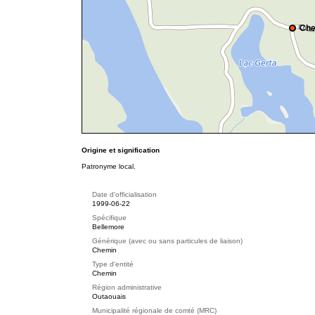
Che
Origine et signification
Patronyme local.
Date d'officialisation
1999-06-22
Spécifique
Bellemore
Générique (avec ou sans particules de liaison)
Chemin
Type d'entité
Chemin
Région administrative
Outaouais
Municipalité régionale de comté (MRC)