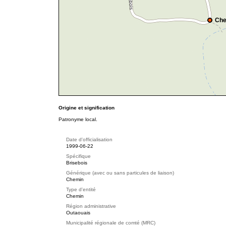
Che
Origine et signification
Patronyme local.
Date d'officialisation
1999-06-22
Spécifique
Brisebois
Générique (avec ou sans particules de liaison)
Chemin
Type d'entité
Chemin
Région administrative
Outaouais
Municipalité régionale de comté (MRC)