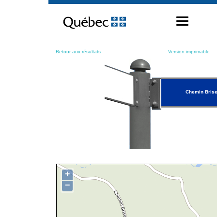
Passer
au
contenu
Retour aux résultats
Version imprimable
Chemin Bris
+
−