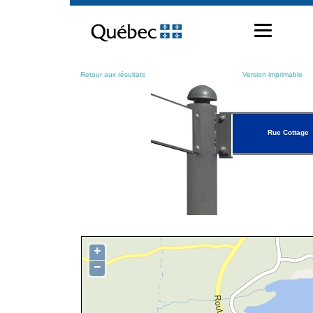
Passer
au
contenu
Retour aux résultats
Version imprimable
Rue Cottage
+
−