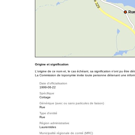
Rue
Origine et signification
L'origine de ce nom et, le cas échéant, sa signification n’ont pu être d
La Commission de toponymie invite toute personne détenant une informat
Date d'officialisation
1999-06-22
Spécifique
Cottage
Générique (avec ou sans particules de liaison)
Rue
Type d'entité
Rue
Région administrative
Laurentides
Municipalité régionale de comté (MRC)