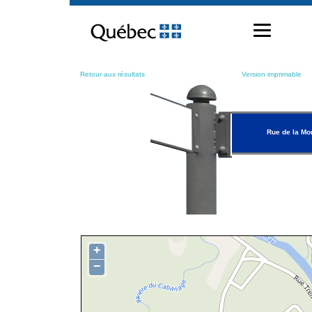
Passer
au
contenu
Retour aux résultats
Version imprimable
Rue de la Mo
+
−