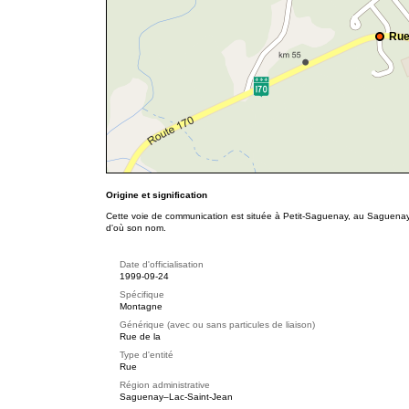
Rue
Origine et signification
Cette voie de communication est située à Petit-Saguenay, au Saguena
d'où son nom.
Date d'officialisation
1999-09-24
Spécifique
Montagne
Générique (avec ou sans particules de liaison)
Rue de la
Type d'entité
Rue
Région administrative
Saguenay–Lac-Saint-Jean