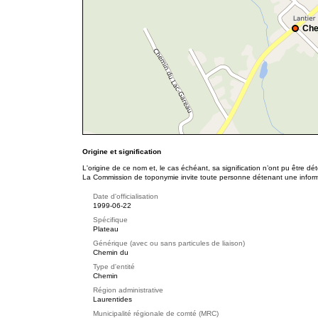
Che
Origine et signification
L'origine de ce nom et, le cas échéant, sa signification n’ont pu être d
La Commission de toponymie invite toute personne détenant une informat
Date d'officialisation
1999-06-22
Spécifique
Plateau
Générique (avec ou sans particules de liaison)
Chemin du
Type d'entité
Chemin
Région administrative
Laurentides
Municipalité régionale de comté (MRC)