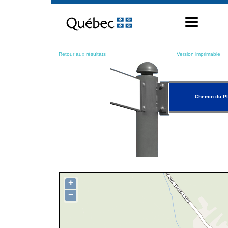
Passer
au
contenu
Retour aux résultats
Version imprimable
Chemin du Pl
+
−