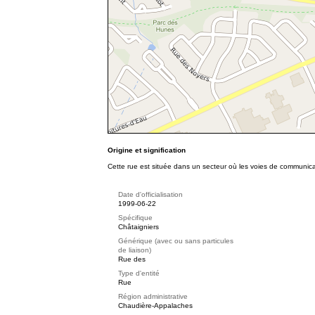
Origine et signification
Cette rue est située dans un secteur où les voies de communicat
Date d'officialisation
1999-06-22
Spécifique
Châtaigniers
Générique (avec ou sans particules
de liaison)
Rue des
Type d'entité
Rue
Région administrative
Chaudière-Appalaches