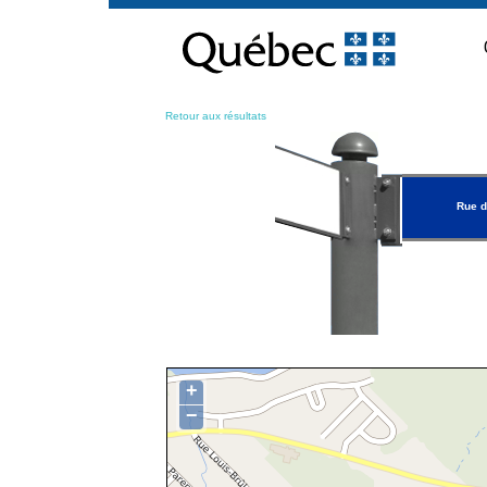
Passer
au
contenu
Retour aux résultats
Rue d
+
−