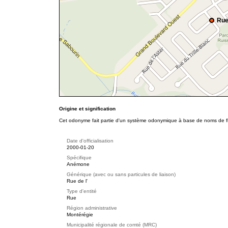
Rue
Origine et signification
Cet odonyme fait partie d'un système odonymique à base de noms de fl
Date d'officialisation
2000-01-20
Spécifique
Anémone
Générique (avec ou sans particules de liaison)
Rue de l'
Type d'entité
Rue
Région administrative
Montérégie
Municipalité régionale de comté (MRC)