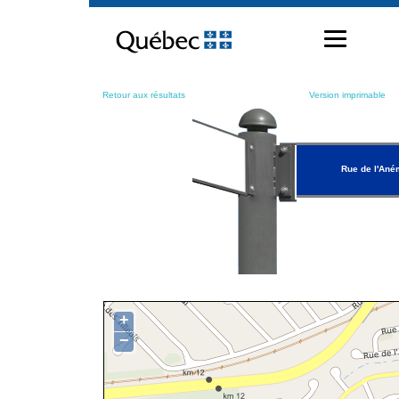
Passer
au
contenu
Retour aux résultats
Version imprimable
Rue de l'An
+
−