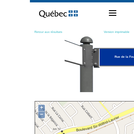
Passer
au
contenu
Retour aux résultats
Version imprimable
Rue de la Fo
+
−