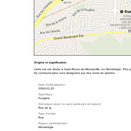
Rue
Origine et signification
Cette rue est située à Saint-Bruno-de-Montarville, en Montérégie. Plus 
de communication sont désignées par des noms de plantes.
Date d'officialisation
2000-01-20
Spécifique
Fougère
Générique (avec ou sans particules de liaison)
Rue de la
Type d'entité
Rue
Région administrative
Montérégie