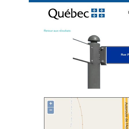
Passer
au
contenu
Retour aux résultats
Rue P
+
−