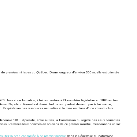
 de premiers ministres du Québec. D’une longueur d’environ 300 m, elle est orientée
 Avocat de formation, il fait son entrée à l'Assemblée législative en 1890 en tant
 Simon Napoléon Parent est choisi chef de son parti et devient, par le fait même,
'exploitation des ressources naturelles et la mise en place d'une infrastructure
 décennie 1910, il préside, entre autres, la Commission du régime des eaux courantes
voirs. Parmi les lieux nommés en souvenir de ce premier ministre, mentionnons un lac
nsultez la fiche consacrée à ce premier ministre
dans le Répertoire du patrimoine