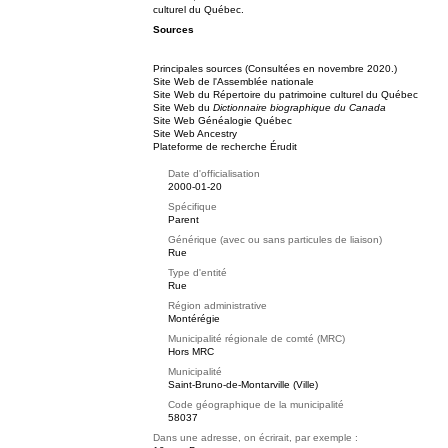
culturel du Québec.
Sources
Principales sources (Consultées en novembre 2020.)
Site Web de l'Assemblée nationale
Site Web du Répertoire du patrimoine culturel du Québec
Site Web du
Dictionnaire biographique du Canada
Site Web Généalogie Québec
Site Web Ancestry
Plateforme de recherche Érudit
Date d'officialisation
2000-01-20
Spécifique
Parent
Générique (avec ou sans particules de liaison)
Rue
Type d'entité
Rue
Région administrative
Montérégie
Municipalité régionale de comté (MRC)
Hors MRC
Municipalité
Saint-Bruno-de-Montarville (Ville)
Code géographique de la municipalité
58037
Dans une adresse, on écrirait, par exemple :