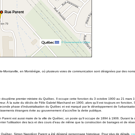
Rue Parent
© Gouvernement du Québec
o-de-Montarville, en Montérégie, où plusieurs voies de communication sont désignées par des noms
ouzième premier ministre du Québec. Il occupe cette fonction du 3 octobre 1900 au 21 mars 1905.
veur. À la suite du décès de Félix Gabriel Marchand en 1900, alors qu'il est toujours en fonction,
onde phase d'industrialisation du Québec et est marqué par le développement de l'urbanisation, l
tissements étrangers évite au gouvernement d'accroître la dette publique.
n Parent est aussi maire de la ville de Québec, un poste qu'il occupe de 1894 à 1906. Durant la
r l'utilisation des lacs et des cours d'eau de même que la construction de barrages et de réser
 du Québec, Simon Napoléon Parent a été désigné personnage historique. Pour plus de détails,
co