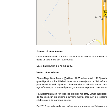
Origine et signification
Cette rue est située dans un secteur de la ville de Saint-Brun
dans un axe nord-est–sud-ouest.
Date d'attribution du nom : 1987.
Notice biographique
Simon-Napoléon Parent (Québec, 1855 – Montréal, 1920) est le d
que député du Parti libéral dans la circonscription de Saint-Sau
premier ministre du Québec. Son mandat se déroule durant la sec
hydroélectrique. À cette époque, le recours important aux inves
Parallèlement à sa fonction de premier ministre, Simon-Napoléo
de Québec, un organisme gouvernemental créé afin de réglemente
et des voies de communication.
En 2012, en raison de son influence sur le cours de l'histoire