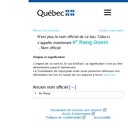
Passer
au
contenu
Retour aux résultats
Version imprimable
N’est plus le nom officiel de ce lieu. Celui-ci
e
6
Rang Ouest
s’appelle maintenant
- Nom officiel
Origine et signification
L'origine de ce nom et, le cas échéant, sa signification n’ont pu être
déterminées jusqu’à maintenant.
La Commission de toponymie invite toute personne détenant une
information sur l'un ou l'autre de ces aspects à lui en
faire part
.
Ancien nom officiel
[ – ]
6e Rang
Déclaration de services aux citoyens
Accès à l’information
Politique de confidentialité
Accessibilité