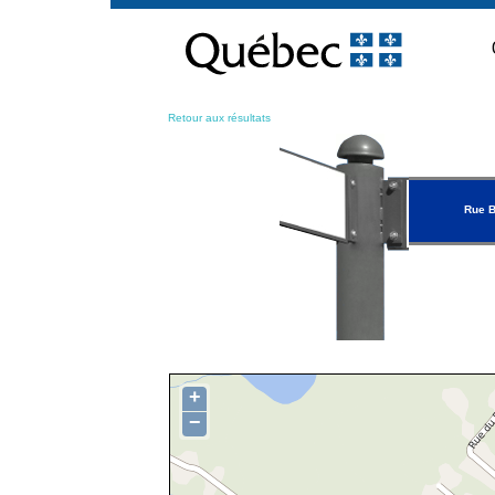
Passer
au
contenu
Retour aux résultats
Rue 
+
−