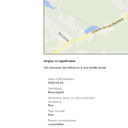
Origine et signification
Cet odonyme fait référence à une famille locale.
Date d'officialisation
2000-03-29
Spécifique
Beauregard
Générique (avec ou sans particules
de liaison)
Rue
Type d'entité
Rue
Région administrative
Laurentides