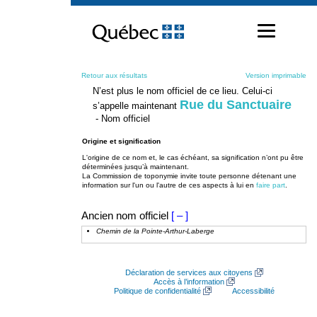
Passer
au
contenu
Retour aux résultats
Version imprimable
N’est plus le nom officiel de ce lieu. Celui-ci
Rue du Sanctuaire
s’appelle maintenant
- Nom officiel
Origine et signification
L'origine de ce nom et, le cas échéant, sa signification n’ont pu être
déterminées jusqu’à maintenant.
La Commission de toponymie invite toute personne détenant une
information sur l'un ou l'autre de ces aspects à lui en
faire part
.
Ancien nom officiel
[ – ]
Chemin de la Pointe-Arthur-Laberge
Déclaration de services aux citoyens
Accès à l’information
Politique de confidentialité
Accessibilité