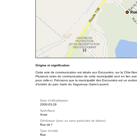
Rue
Origine et signification
Cette voie de communication est située aux Escoumins, sur la Côte-Nord
Plusieurs voies de communication de cette municipalité sont en lien ave
pour celle-ci. Précisons que la municipalité des Escoumins est un endroi
d'entrée du parc marin du Saguenay–Saint-Laurent.
Date d'officialisation
2000-03-29
Spécifique
Anse
Générique (avec ou sans particules de liaison)
Rue de l'
Type d'entité
Rue