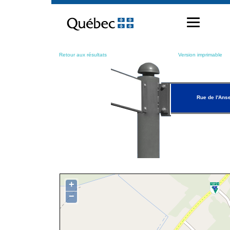
Passer
au
contenu
Retour aux résultats
Version imprimable
Rue de l'Ans
+
−