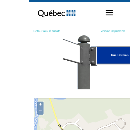
Passer
au
contenu
Retour aux résultats
Version imprimable
Rue Herman
+
−