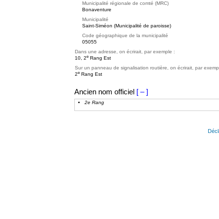
Municipalité régionale de comté (MRC)
Bonaventure
Municipalité
Saint-Siméon (Municipalité de paroisse)
Code géographique de la municipalité
05055
Dans une adresse, on écrirait, par exemple :
e
10, 2
Rang Est
Sur un panneau de signalisation routière, on écrirait, par exemp
e
2
Rang Est
Ancien nom officiel
[ – ]
2e Rang
Décl