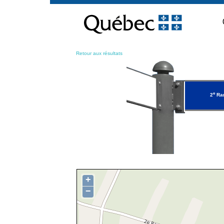
Passer
au
contenu
Retour aux résultats
e
2
Ran
+
−