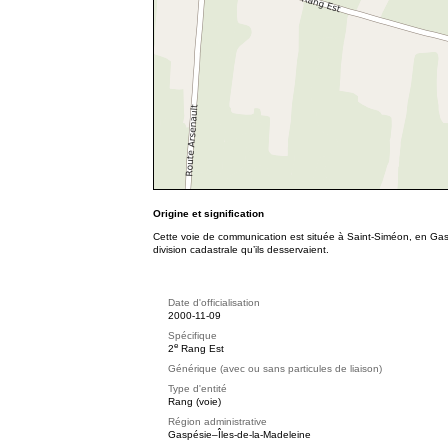
Origine et signification
Cette voie de communication est située à Saint-Siméon, en Gas
division cadastrale qu’ils desservaient.
Date d'officialisation
2000-11-09
Spécifique
e
2
Rang Est
Générique (avec ou sans particules de liaison)
Type d'entité
Rang (voie)
Région administrative
Gaspésie–Îles-de-la-Madeleine