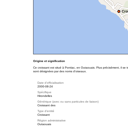
Cro
Origine et signification
Ce croissant est situé à Pontiac, en Outaouais. Plus précisément, il se
sont désignées par des noms d'oiseaux.
Date d'officialisation
2000-08-24
Spécifique
Hirondelles
Générique (avec ou sans particules de liaison)
Croissant des
Type d'entité
Croissant
Région administrative
Outaouais