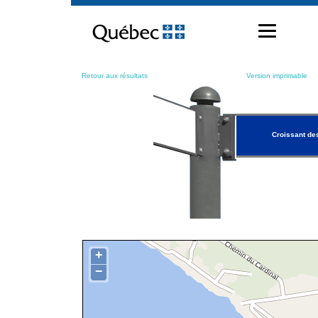
Passer
au
contenu
Retour aux résultats
Version imprimable
Croissant de
+
−