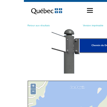
Passer
au
contenu
Retour aux résultats
Version imprimable
Chemin du D
+
−