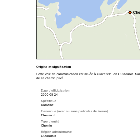
Che
Origine et signification
Cette voie de communication est située à Gracefield, en Outaouais. Son 
de ce chemin privé.
Date d'officialisation
2000-08-24
Spécifique
Domaine
Générique (avec ou sans particules de liaison)
Chemin du
Type d'entité
Chemin
Région administrative
Outaouais