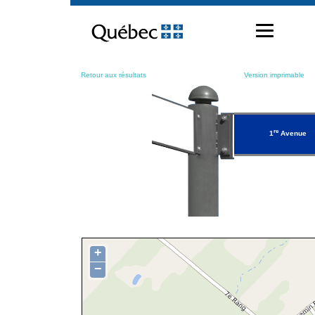
Passer
au
contenu
Retour aux résultats
Version imprimable
re
1
Avenue
+
−