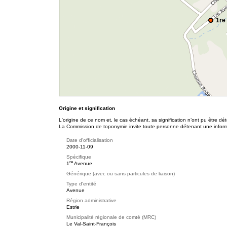
1re
Origine et signification
L'origine de ce nom et, le cas échéant, sa signification n’ont pu être d
La Commission de toponymie invite toute personne détenant une informat
Date d'officialisation
2000-11-09
Spécifique
re
1
Avenue
Générique (avec ou sans particules de liaison)
Type d'entité
Avenue
Région administrative
Estrie
Municipalité régionale de comté (MRC)
Le Val-Saint-François