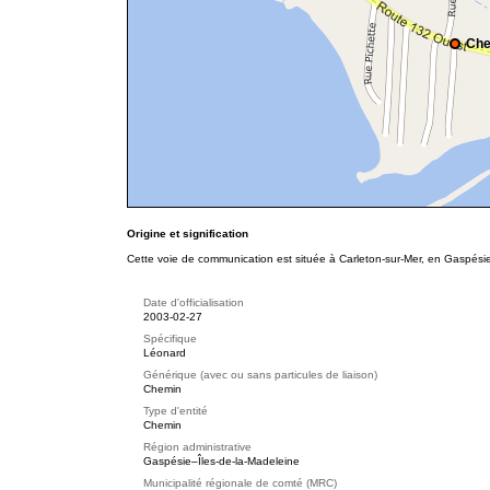
Che
Origine et signification
Cette voie de communication est située à Carleton-sur-Mer, en Gaspési
Date d'officialisation
2003-02-27
Spécifique
Léonard
Générique (avec ou sans particules de liaison)
Chemin
Type d'entité
Chemin
Région administrative
Gaspésie–Îles-de-la-Madeleine
Municipalité régionale de comté (MRC)