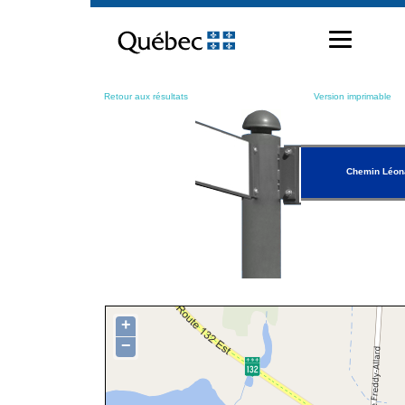
Passer
au
contenu
Retour aux résultats
Version imprimable
Chemin Léon
+
−