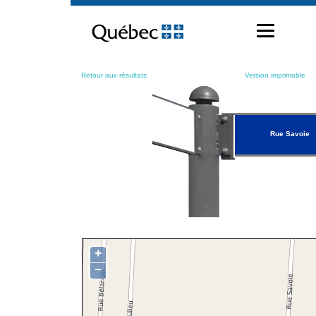
Passer
au
contenu
Retour aux résultats
Version imprimable
Rue Savoie
+
−