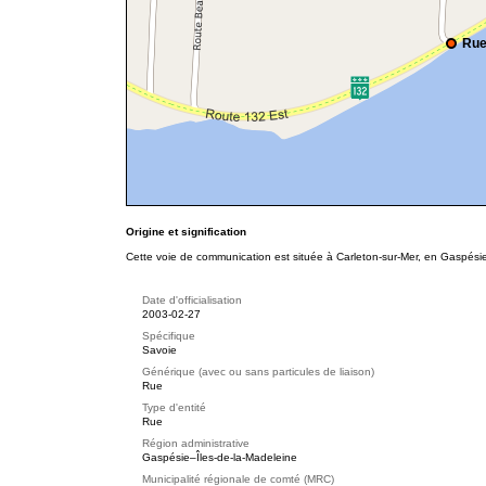
Rue
Origine et signification
Cette voie de communication est située à Carleton-sur-Mer, en Gaspésie
Date d'officialisation
2003-02-27
Spécifique
Savoie
Générique (avec ou sans particules de liaison)
Rue
Type d'entité
Rue
Région administrative
Gaspésie–Îles-de-la-Madeleine
Municipalité régionale de comté (MRC)