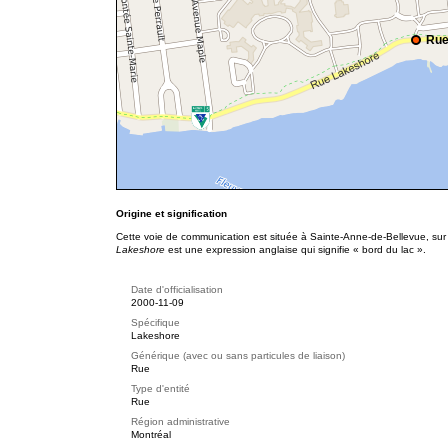
Rue
Origine et signification
Cette voie de communication est située à Sainte-Anne-de-Bellevue, sur l
Lakeshore
est une expression anglaise qui signifie « bord du lac ».
Date d'officialisation
2000-11-09
Spécifique
Lakeshore
Générique (avec ou sans particules de liaison)
Rue
Type d'entité
Rue
Région administrative
Montréal