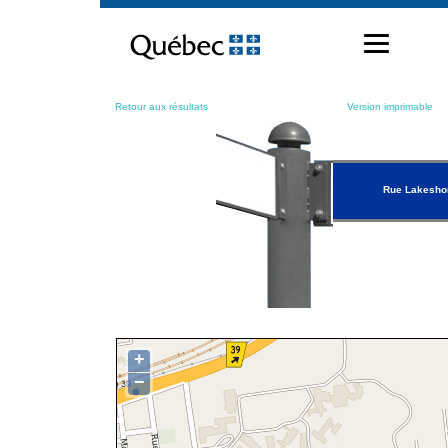
Passer
au
contenu
Retour aux résultats
Version imprimable
Rue Lakesho
+
−