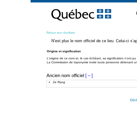
Passer
au
contenu
Retour aux résultats
N’est plus le nom officiel de ce lieu. Celui-ci s
Origine et signification
L'origine de ce nom et, le cas échéant, sa signification n’ont p
La Commission de toponymie invite toute personne détenant une 
Ancien nom officiel
[ – ]
2e Rang
Décl