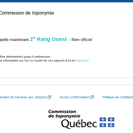
Commission de toponymie
e
2
Rang Ouest
’appelle maintenant
- Nom officiel
u être déterminées jusqu’à maintenant.
information sur l'un ou l'autre de ces aspects à lui en
faire part
.
aration de services aux citoyens
Accès à l’information
Politique de confidenti