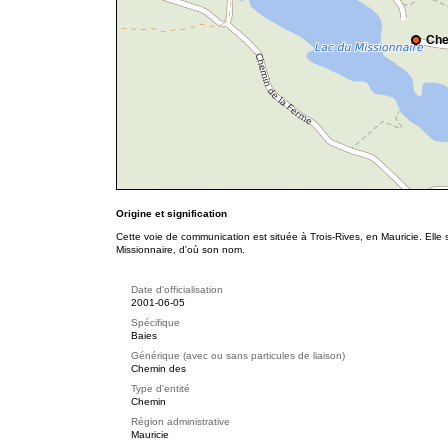
Che
Origine et signification
Cette voie de communication est située à Trois-Rives, en Mauricie. Elle 
Missionnaire, d'où son nom.
Date d'officialisation
2001-06-05
Spécifique
Baies
Générique (avec ou sans particules de liaison)
Chemin des
Type d'entité
Chemin
Région administrative
Mauricie