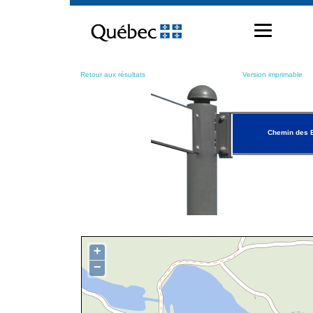
Passer
au
contenu
Retour aux résultats
Version imprimable
Chemin des 
+
−