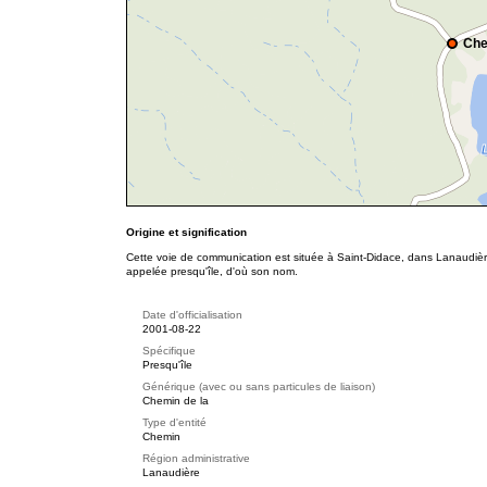
Che
Origine et signification
Cette voie de communication est située à Saint-Didace, dans Lanaudi
appelée presqu'île, d'où son nom.
Date d'officialisation
2001-08-22
Spécifique
Presqu'île
Générique (avec ou sans particules de liaison)
Chemin de la
Type d'entité
Chemin
Région administrative
Lanaudière