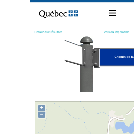
Passer
au
contenu
Retour aux résultats
Version imprimable
Chemin de la
+
−