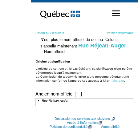
Passer
au
contenu
Retour aux résultats
Version imprimable
N’est plus le nom officiel de ce lieu. Celui-ci
Rue Réjean-Auger
s’appelle maintenant
- Nom officiel
Origine et signification
L'origine de ce nom et, le cas échéant, sa signification n’ont pu être
déterminées jusqu’à maintenant.
La Commission de toponymie invite toute personne détenant une
information sur l'un ou l'autre de ces aspects à lui en
faire part
.
Ancien nom officiel
[ – ]
Rue Réjean-Audet
Déclaration de services aux citoyens
Accès à l’information
Politique de confidentialité
Accessibilité