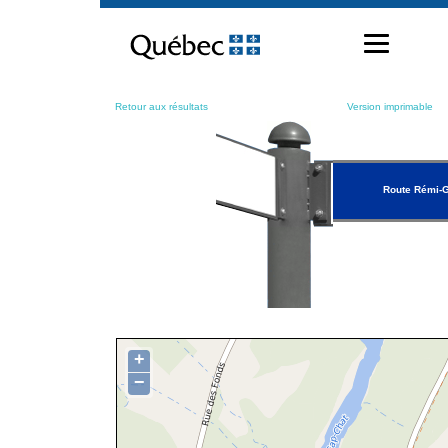
Passer
au
contenu
Retour aux résultats
Version imprimable
Route Rémi-
+
−