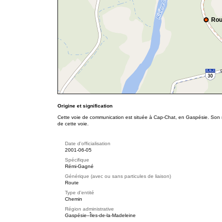
Rou
Origine et signification
Cette voie de communication est située à Cap-Chat, en Gaspésie. Son 
de cette voie.
Date d'officialisation
2001-06-05
Spécifique
Rémi-Gagné
Générique (avec ou sans particules de liaison)
Route
Type d'entité
Chemin
Région administrative
Gaspésie–Îles-de-la-Madeleine