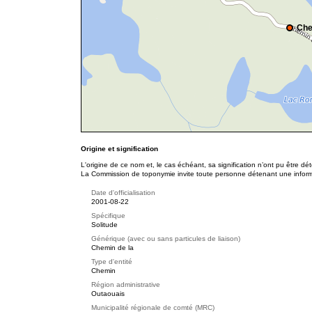
Che
Origine et signification
L'origine de ce nom et, le cas échéant, sa signification n’ont pu être d
La Commission de toponymie invite toute personne détenant une informat
Date d'officialisation
2001-08-22
Spécifique
Solitude
Générique (avec ou sans particules de liaison)
Chemin de la
Type d'entité
Chemin
Région administrative
Outaouais
Municipalité régionale de comté (MRC)