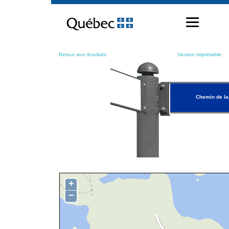
Passer
au
contenu
Retour aux résultats
Version imprimable
Chemin de la
+
−