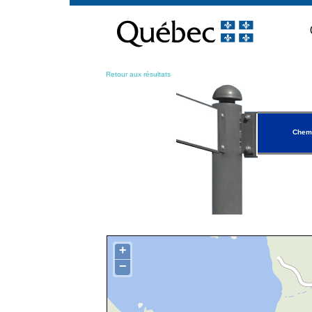
Passer
au
contenu
Retour aux résultats
Chemi
+
−