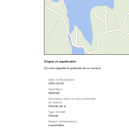
Origine et signification
Ce nom rappelle la quiétude de ce secteur.
Date d'officialisation
2001-10-25
Spécifique
Sérénité
Générique (avec ou sans particules
de liaison)
Chemin de la
Type d'entité
Chemin
Région administrative
Laurentides