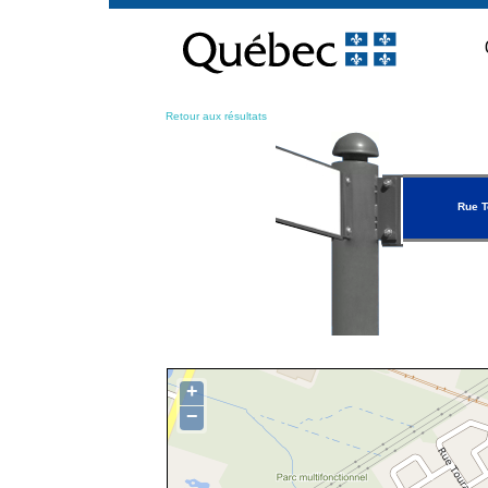
Passer
au
contenu
Retour aux résultats
Rue 
+
−