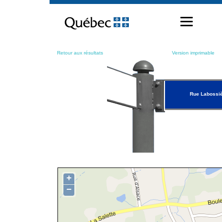
Passer
au
contenu
Retour aux résultats
Version imprimable
Rue Labossi
+
−