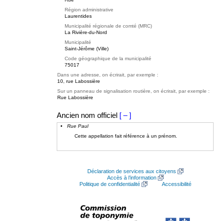
Région administrative
Laurentides
Municipalité régionale de comté (MRC)
La Rivière-du-Nord
Municipalité
Saint-Jérôme (Ville)
Code géographique de la municipalité
75017
Dans une adresse, on écrirait, par exemple :
10, rue Labossière
Sur un panneau de signalisation routière, on écrirait, par exemple :
Rue Labossière
Ancien nom officiel
[ – ]
Rue Paul
Cette appellation fait référence à un prénom.
Déclaration de services aux citoyens
Accès à l’information
Politique de confidentialité
Accessibilité