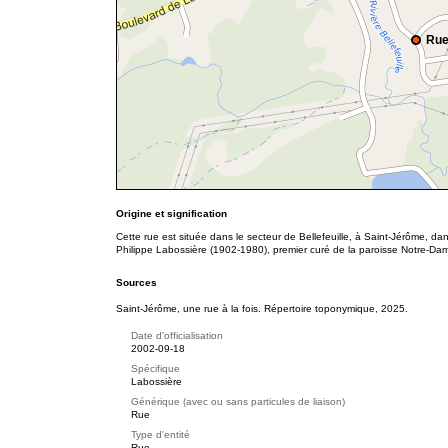
Rue
Origine et signification
Cette rue est située dans le secteur de Bellefeuille, à Saint-Jérôme, d
Philippe Labossière (1902-1980), premier curé de la paroisse Notre-Da
Sources
Saint-Jérôme, une rue à la fois. Répertoire toponymique, 2025.
Date d'officialisation
2002-09-18
Spécifique
Labossière
Générique (avec ou sans particules de liaison)
Rue
Type d'entité
Rue