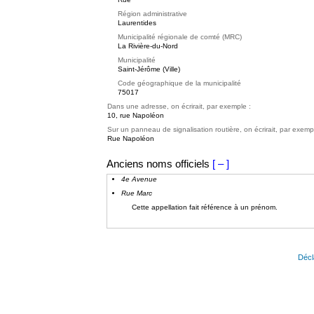
Région administrative
Laurentides
Municipalité régionale de comté (MRC)
La Rivière-du-Nord
Municipalité
Saint-Jérôme (Ville)
Code géographique de la municipalité
75017
Dans une adresse, on écrirait, par exemple :
10, rue Napoléon
Sur un panneau de signalisation routière, on écrirait, par exemp
Rue Napoléon
Anciens noms officiels
[ – ]
4e Avenue
Rue Marc
Cette appellation fait référence à un prénom.
Décl