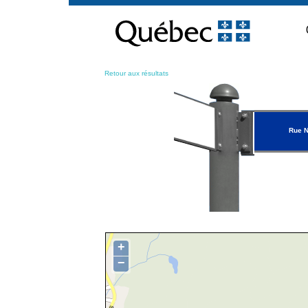
Passer
au
contenu
Retour aux résultats
Rue 
+
−