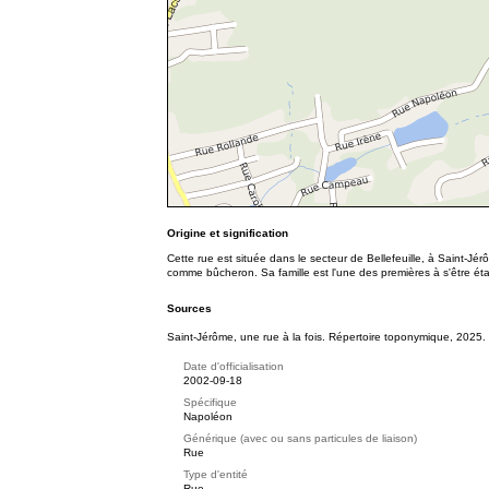
Origine et signification
Cette rue est située dans le secteur de Bellefeuille, à Saint-Jér
comme bûcheron. Sa famille est l'une des premières à s'être éta
Sources
Saint-Jérôme, une rue à la fois. Répertoire toponymique, 2025.
Date d'officialisation
2002-09-18
Spécifique
Napoléon
Générique (avec ou sans particules de liaison)
Rue
Type d'entité
Rue