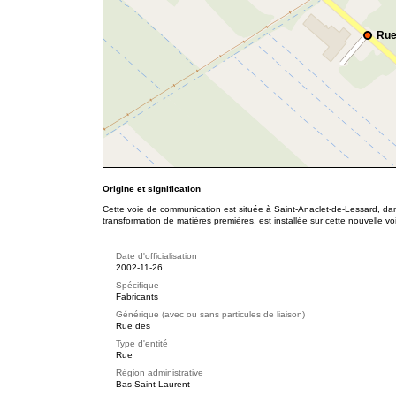
Rue
Origine et signification
Cette voie de communication est située à Saint-Anaclet-de-Lessard, dans
transformation de matières premières, est installée sur cette nouvelle 
Date d'officialisation
2002-11-26
Spécifique
Fabricants
Générique (avec ou sans particules de liaison)
Rue des
Type d'entité
Rue
Région administrative
Bas-Saint-Laurent