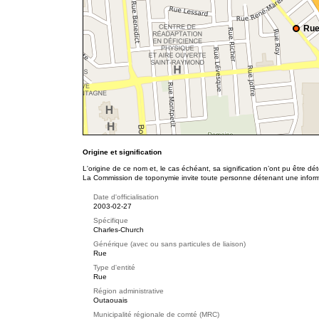
Rue
Origine et signification
L'origine de ce nom et, le cas échéant, sa signification n’ont pu être d
La Commission de toponymie invite toute personne détenant une informat
Date d'officialisation
2003-02-27
Spécifique
Charles-Church
Générique (avec ou sans particules de liaison)
Rue
Type d'entité
Rue
Région administrative
Outaouais
Municipalité régionale de comté (MRC)