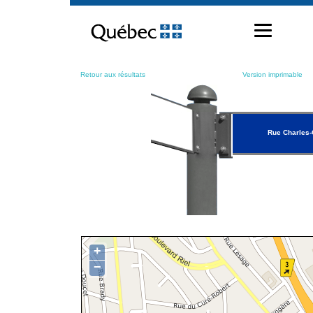
Passer
au
contenu
Retour aux résultats
Version imprimable
Rue Charles
+
−