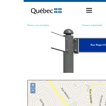
Passer
au
contenu
Retour aux résultats
Version imprimable
Rue Roger-Po
+
−