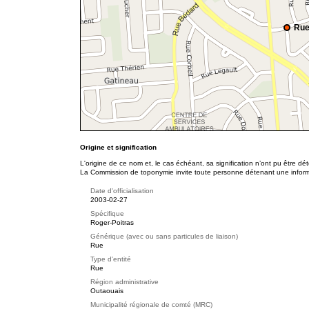
Rue
Origine et signification
L'origine de ce nom et, le cas échéant, sa signification n’ont pu être d
La Commission de toponymie invite toute personne détenant une informat
Date d'officialisation
2003-02-27
Spécifique
Roger-Poitras
Générique (avec ou sans particules de liaison)
Rue
Type d'entité
Rue
Région administrative
Outaouais
Municipalité régionale de comté (MRC)