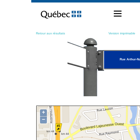
Passer
au
contenu
Retour aux résultats
Version imprimable
Rue Arthur-N
+
−