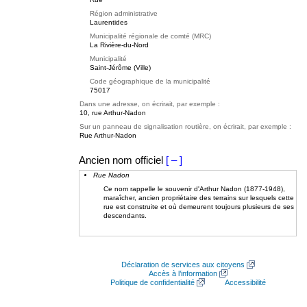
Région administrative
Laurentides
Municipalité régionale de comté (MRC)
La Rivière-du-Nord
Municipalité
Saint-Jérôme (Ville)
Code géographique de la municipalité
75017
Dans une adresse, on écrirait, par exemple :
10, rue Arthur-Nadon
Sur un panneau de signalisation routière, on écrirait, par exemple :
Rue Arthur-Nadon
Ancien nom officiel
[ – ]
Rue Nadon
Ce nom rappelle le souvenir d'Arthur Nadon (1877-1948),
maraîcher, ancien propriétaire des terrains sur lesquels cette
rue est construite et où demeurent toujours plusieurs de ses
descendants.
Déclaration de services aux citoyens
Accès à l’information
Politique de confidentialité
Accessibilité