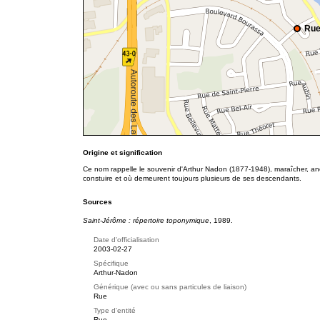
Rue
Origine et signification
Ce nom rappelle le souvenir d'Arthur Nadon (1877-1948), maraîcher, ancie
constuire et où demeurent toujours plusieurs de ses descendants.
Sources
Saint-Jérôme : répertoire toponymique
, 1989.
Date d'officialisation
2003-02-27
Spécifique
Arthur-Nadon
Générique (avec ou sans particules de liaison)
Rue
Type d'entité
Rue