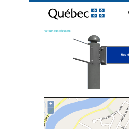
Passer
au
contenu
Retour aux résultats
Rue d
+
−