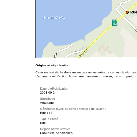
Rue
Origine et signification
Cette rue est située dans un secteur où les voies de communication sont
L'amarrage est l'action, la manière d'amarrer un navire, dans un port, u
Date d'officialisation
2003-09-24
Spécifique
Amarrage
Générique (avec ou sans particules de liaison)
Rue de l'
Type d'entité
Rue
Région administrative
Chaudière-Appalaches