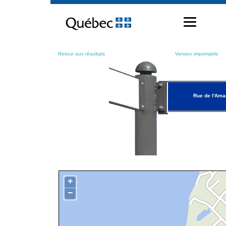
Passer
au
contenu
Retour aux résultats
Version imprimable
Rue de l'Ama
+
−