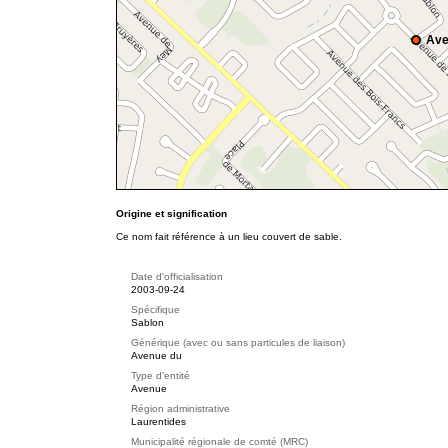
Ave
Origine et signification
Ce nom fait référence à un lieu couvert de sable.
Date d'officialisation
2003-09-24
Spécifique
Sablon
Générique (avec ou sans particules de liaison)
Avenue du
Type d'entité
Avenue
Région administrative
Laurentides
Municipalité régionale de comté (MRC)