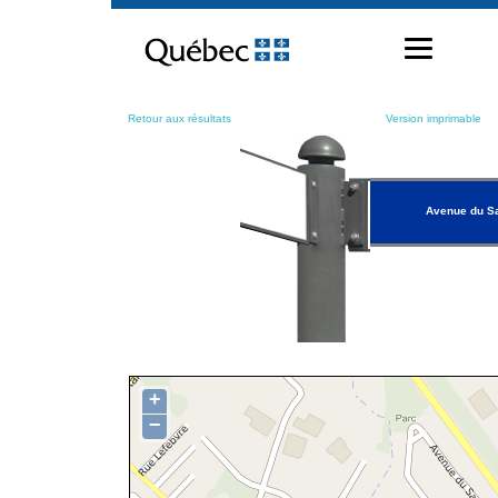
Passer
au
contenu
Retour aux résultats
Version imprimable
Avenue du S
+
−