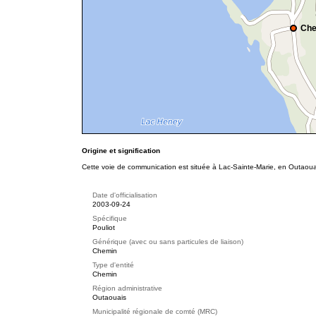
Che
Origine et signification
Cette voie de communication est située à Lac-Sainte-Marie, en Outaouai
Date d'officialisation
2003-09-24
Spécifique
Pouliot
Générique (avec ou sans particules de liaison)
Chemin
Type d'entité
Chemin
Région administrative
Outaouais
Municipalité régionale de comté (MRC)