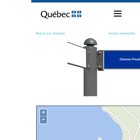
Passer
au
contenu
Retour aux résultats
Version imprimable
Chemin Pouli
+
−