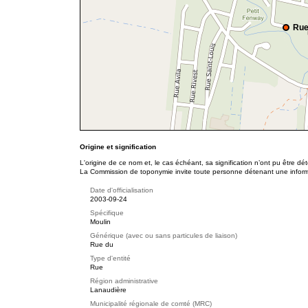
Rue
Origine et signification
L'origine de ce nom et, le cas échéant, sa signification n’ont pu être d
La Commission de toponymie invite toute personne détenant une informat
Date d'officialisation
2003-09-24
Spécifique
Moulin
Générique (avec ou sans particules de liaison)
Rue du
Type d'entité
Rue
Région administrative
Lanaudière
Municipalité régionale de comté (MRC)