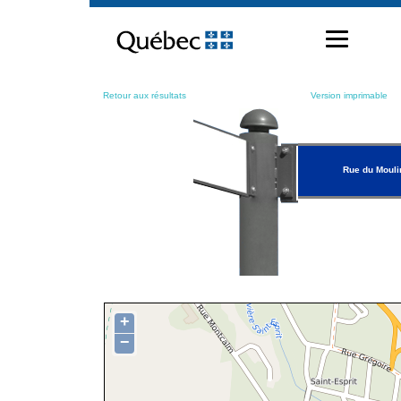
Passer
au
contenu
Retour aux résultats
Version imprimable
Rue du Mouli
+
−