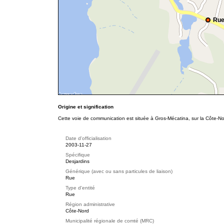
Rue
Origine et signification
Cette voie de communication est située à Gros-Mécatina, sur la Côte-Nor
Date d'officialisation
2003-11-27
Spécifique
Desjardins
Générique (avec ou sans particules de liaison)
Rue
Type d'entité
Rue
Région administrative
Côte-Nord
Municipalité régionale de comté (MRC)