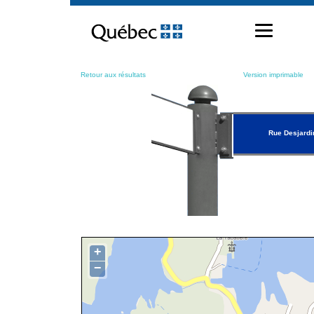
Passer
au
contenu
Retour aux résultats
Version imprimable
Rue Desjardi
+
−