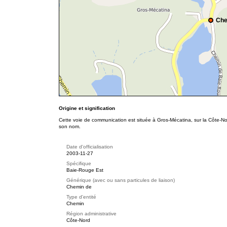
Che
Origine et signification
Cette voie de communication est située à Gros-Mécatina, sur la Côte-N
son nom.
Date d'officialisation
2003-11-27
Spécifique
Baie-Rouge Est
Générique (avec ou sans particules de liaison)
Chemin de
Type d'entité
Chemin
Région administrative
Côte-Nord