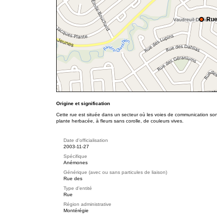
Rue
Origine et signification
Cette rue est située dans un secteur où les voies de communication s
plante herbacée, à fleurs sans corolle, de couleurs vives.
Date d'officialisation
2003-11-27
Spécifique
Anémones
Générique (avec ou sans particules de liaison)
Rue des
Type d'entité
Rue
Région administrative
Montérégie