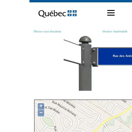
Passer
au
contenu
Retour aux résultats
Version imprimable
Rue des An
+
−