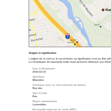
Rue
Origine et signification
L'origine de ce nom et, le cas échéant, sa signification n’ont pu être d
La Commission de toponymie invite toute personne détenant une informat
Date d'officialisation
2004-03-16
Spécifique
Méandres
Générique (avec ou sans particules de liaison)
Rue des
Type d'entité
Rue
Région administrative
Laurentides
Municipalité régionale de comté (MRC)