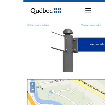
Passer
au
contenu
Retour aux résultats
Version imprimable
Rue des Méa
+
−